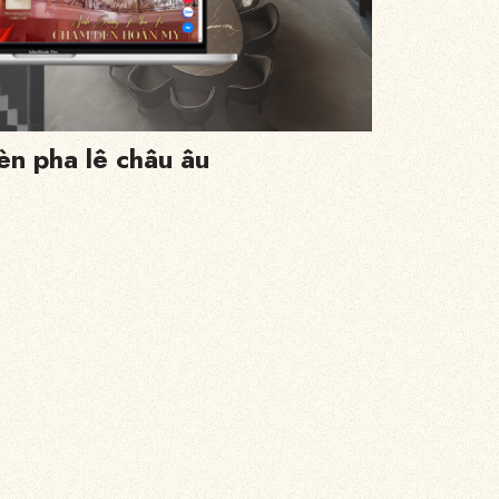
èn pha lê châu âu