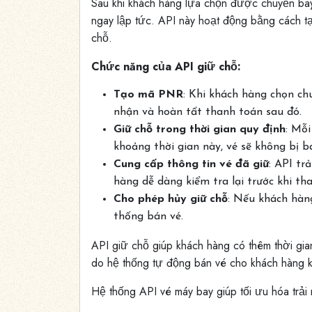
Sau khi khách hàng lựa chọn được chuyến bay
ngay lập tức. API này hoạt động bằng cách 
chỗ.
Chức năng của API giữ chỗ:
Tạo mã PNR
: Khi khách hàng chọn ch
nhận và hoàn tất thanh toán sau đó.
Giữ chỗ trong thời gian quy định
: Mỗi
khoảng thời gian này, vé sẽ không bị b
Cung cấp thông tin vé đã giữ
: API tr
hàng dễ dàng kiểm tra lại trước khi th
Cho phép hủy giữ chỗ
: Nếu khách hàng
thống bán vé.
API giữ chỗ giúp khách hàng có thêm thời gia
do hệ thống tự động bán vé cho khách hàng kh
Hệ thống API vé máy bay giúp tối ưu hóa trải 