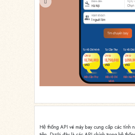
1
/5
Hệ thống API vé máy bay cung cấp các tính n
tiện. Dưới đây là các API chính trong hệ thốn