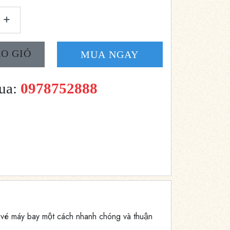
O GIỎ
MUA NGAY
mua:
0978752888
 vé máy bay một cách nhanh chóng và thuận