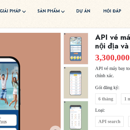
GIẢI PHÁP
SẢN PHẨM
DỰ ÁN
HỎI ĐÁP
API vé má
nội địa và
3,300,000
API vé máy bay toà
chính xác.
Gói đăng ký:
6 tháng
1 
Loại:
API search