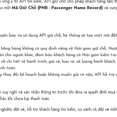
 ưng ý từ API tìm kiếm, API giữ chỗ cho phép khách hàng tạm t
tạo một
Mã Giữ Chỗ (PNR - Passenger Name Record)
và cung
uyến bay và sử dụng API giữ chỗ, hệ thống sẽ tạo một mã đặ
 hãng hàng không có quy định riêng về thời gian giữ chỗ, th
án cho người khác, đảm bảo khách hàng có thời gian kiểm tra l
ả về chi tiết về hành trình, giá vé, loại vé, số lượng hành khách
anh toán.
 thay đổi kế hoạch hoặc không muốn giữ vé nữa, API hỗ trợ c
n suy nghĩ và xác nhận thông tin trước khi đưa ra quyết định mua
ác khi chưa kịp thanh toán.
nghiệm đặt vé, hỗ trợ khách hàng tìm kiếm, so sánh và đặt vé một