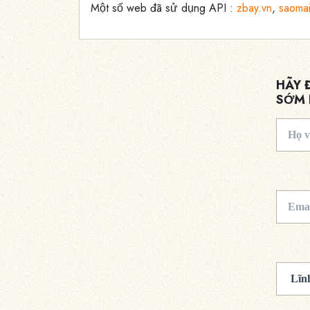
Một số web đã sử dụng API :
zbay.vn
,
saomai
HÃY 
SỚM 