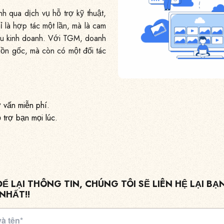
h qua dịch vụ hỗ trợ kỹ thuật,
 là hợp tác một lần, mà là cam
iêu kinh doanh. Với TGM, doanh
uồn gốc, mà còn có một đối tác
 vấn miễn phí.
trợ bạn mọi lúc.
ĐỂ LẠI THÔNG TIN, CHÚNG TÔI SẼ LIÊN HỆ LẠI BẠ
NHẤT!!