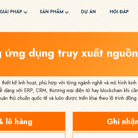
GIẢI PHÁP
SẢN PHẨM
DỰ ÁN
HỎI ĐÁP
 ứng dụng truy xuất nguồn
hiết kế linh hoạt, phù hợp với từng ngành nghề và mô hình kin
ễ dàng với ERP, CRM, thương mại điện tử hay blockchain khi c
tuân thủ chuẩn quốc tế và luôn được triển khai theo lộ trình đồn
& lô hàng
Ghi nhận