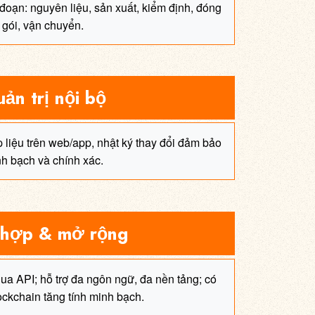
 đoạn: nguyên liệu, sản xuất, kiểm định, đóng
gói, vận chuyển.
ản trị nội bộ
liệu trên web/app, nhật ký thay đổi đảm bảo
h bạch và chính xác.
 hợp & mở rộng
a API; hỗ trợ đa ngôn ngữ, đa nền tảng; có
ockchain tăng tính minh bạch.