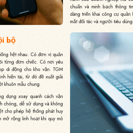
chuẩn và minh bạch thông t
dàng triển khai công cụ quản l
mắt đối tác và người tiêu dùng
ội bộ
iống hệt nhau. Có đơn vị quản
dõi từng đơn chiếc. Có nơi yêu
pp di động cho kho vận. TGM
ình hiện tại, từ đó đề xuất giải
ột khuôn mẫu chung.
ứng dụng xoay quanh cách vận
anh chóng, dễ sử dụng và không
biệt cho phép hệ thống phát huy
 mở rộng linh hoạt khi quy mô