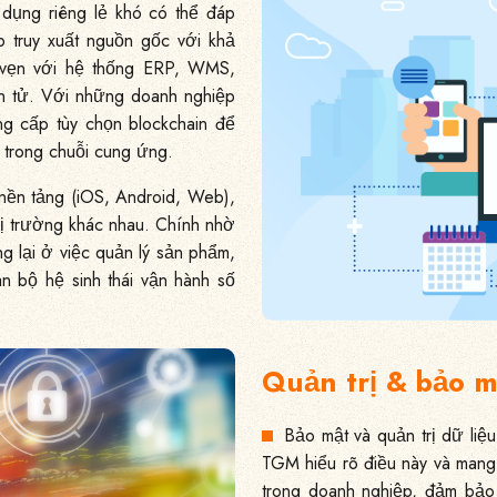
 dụng riêng lẻ khó có thể đáp
 truy xuất nguồn gốc với khả
n vẹn với hệ thống ERP, WMS,
n tử. Với những doanh nghiệp
 cấp tùy chọn blockchain để
 trong chuỗi cung ứng.
 nền tảng (iOS, Android, Web),
thị trường khác nhau. Chính nhờ
 lại ở việc quản lý sản phẩm,
àn bộ hệ sinh thái vận hành số
Quản trị & bảo m
Bảo mật và quản trị dữ liệu
TGM hiểu rõ điều này và mang 
trong doanh nghiệp, đảm bảo