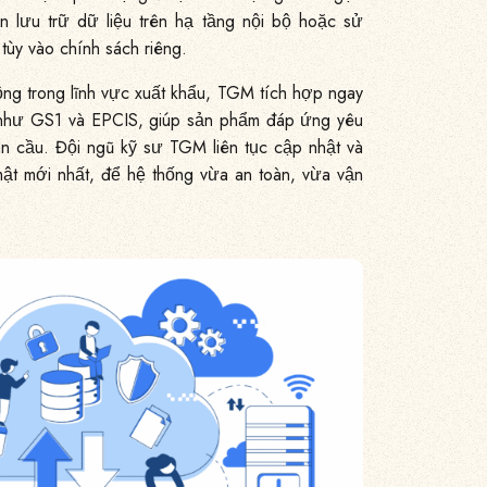
n lưu trữ dữ liệu trên hạ tầng nội bộ hoặc sử
tùy vào chính sách riêng.
ng trong lĩnh vực xuất khẩu, TGM tích hợp ngay
như GS1 và EPCIS, giúp sản phẩm đáp ứng yêu
àn cầu. Đội ngũ kỹ sư TGM liên tục cập nhật và
ật mới nhất, để hệ thống vừa an toàn, vừa vận