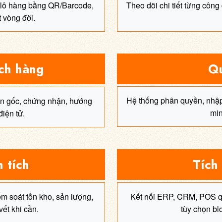
 lô hàng bằng QR/Barcode,
Theo dõi chi tiết từng công
 vòng đời.
ch hàng
Qu
Hệ thống phân quyền, nhập 
ồn gốc, chứng nhận, hướng
min
iện tử.
 tích
Tích
m soát tồn kho, sản lượng,
Kết nối ERP, CRM, POS qu
vết khi cần.
tùy chọn bl