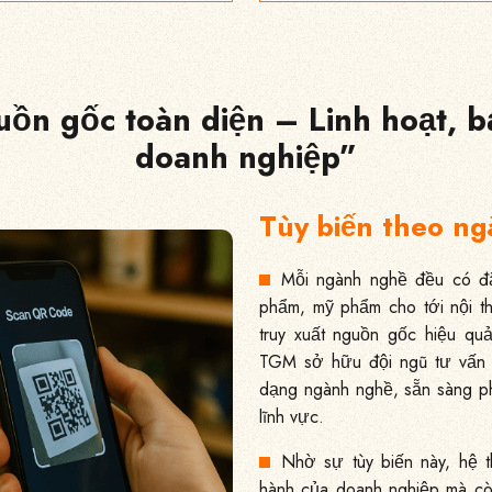
guồn gốc toàn diện – Linh hoạt, 
doanh nghiệp”
Tùy biến theo n
Mỗi ngành nghề đều có đặ
phẩm, mỹ phẩm cho tới nội t
truy xuất nguồn gốc hiệu q
TGM sở hữu đội ngũ tư vấn v
dạng ngành nghề, sẵn sàng phâ
lĩnh vực.
Nhờ sự tùy biến này, hệ t
hành của doanh nghiệp mà cò