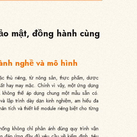
bảo mật, đồng hành cùng
gành nghề và mô hình
c thù riêng, từ nông sản, thực phẩm, dược
hất hay may mặc. Chính vì vậy, một ứng dụng
uả không thể áp dụng chung một mẫu sẵn có.
à lập trình dày dạn kinh nghiệm, am hiểu đa
n tích và thiết kế module riêng biệt cho từng
hống không chỉ phản ánh đúng quy trình vận
n đáp ứng đầy đủ yêu cầu về kiểm định, tiêu