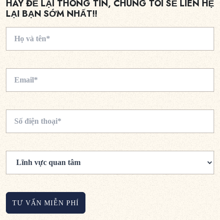
HÃY ĐỂ LẠI THÔNG TIN, CHÚNG TÔI SẼ LIÊN HỆ
LẠI BẠN SỚM NHẤT!!
TƯ VẤN MIỄN PHÍ