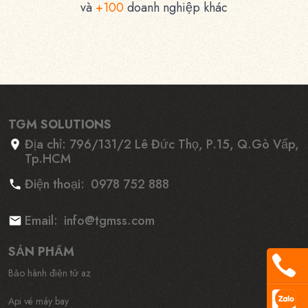
và
+100
doanh nghiệp khác
TGM SOLUTIONS
Địa chỉ:
796/131/2 Lê Đức Thọ, P.15, Q.Gò Vấp,
Tp.HCM
Điện thoại:
0978 752 888
Email:
info@tgmss.com
SẢN PHẨM
Bảo hành điện tử az
Api vé máy bay