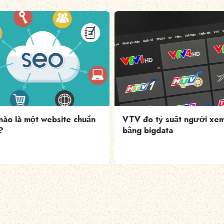
đo tỷ suất người xem
Tốc độ Internet Việt Nam 
 bigdata
đầu vào top 40 thế giới