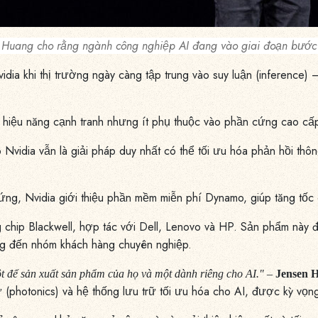
 Huang cho rằng ngành công nghiệp AI đang vào giai đoạn bước 
dia khi thị trường ngày càng tập trung vào suy luận (inference) –
iệu năng cạnh tranh nhưng ít phụ thuộc vào phần cứng cao cấp, 
Nvidia vẫn là giải pháp duy nhất có thể tối ưu hóa phản hồi thô
cứng, Nvidia giới thiệu phần mềm miễn phí Dynamo, giúp tăng tốc 
chip Blackwell, hợp tác với Dell, Lenovo và HP. Sản phẩm này đ
ng đến nhóm khách hàng chuyên nghiệp.
ột để sản xuất sản phẩm của họ và một dành riêng cho AI."
–
Jensen 
photonics) và hệ thống lưu trữ tối ưu hóa cho AI, được kỳ vọn