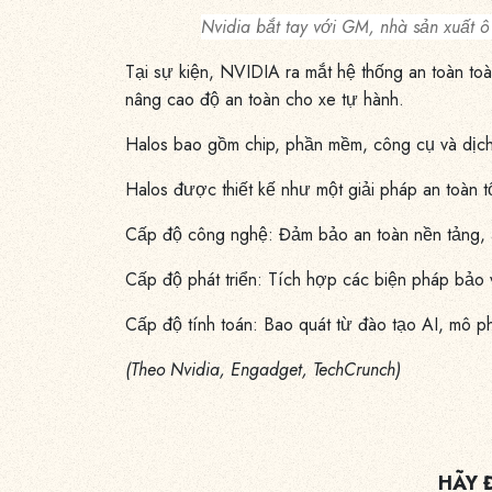
Nvidia bắt tay với GM, nhà sản xuất ô
Tại sự kiện, NVIDIA ra mắt hệ thống an toàn t
nâng cao độ an toàn cho xe tự hành.
Halos bao gồm chip, phần mềm, công cụ và dịch 
Halos được thiết kế như một giải pháp an toàn t
Cấp độ công nghệ: Đảm bảo an toàn nền tảng, an 
Cấp độ phát triển: Tích hợp các biện pháp bảo vệ 
Cấp độ tính toán: Bao quát từ đào tạo AI, mô ph
(Theo Nvidia, Engadget, TechCrunch)
HÃY 