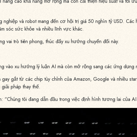
hỉ nâng cao khả năng mở rộng mà còn cải thiện hiệu suất và tối ư
g nghiệp và robot mang đến cơ hội trị giá 50 nghìn tỷ USD. Các
ăm sóc sức khỏe và nhiều lĩnh vực khác.
 vai trò tiên phong, thúc đẩy xu hướng chuyển đổi này.
g vào xu hướng lý luận AI mà còn mở rộng sang các ứng dụng nh
 gay gắt từ các chip tùy chỉnh của Amazon, Google và nhiều start
giải pháp thay thế.
: “Chúng tôi đang dẫn đầu trong việc định hình tương lai của AI