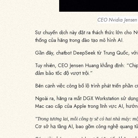
CEO Nvidia Jensen
Sự chuyển dịch này đặt ra thách thức lớn cho Nvi
thống của hãng trong đào tạo mô hình AI.
Gần đây, chatbot DeepSeek từ Trung Quốc, với h
Tuy nhiên, CEO Jensen Huang khẳng định: “Chip 
đảm bảo tốc độ vượt trội.”
Bên cạnh việc công bố lộ trình phát triển phần 
Ngoài ra, hãng ra mắt DGX Workstation sử dụng 
Mac cao cấp của Apple trong lĩnh vực AI, hướ
"Trong tương lai, mỗi công ty sẽ có hai nhà máy: m
Cơ sở hạ tầng AI, bao gồm công nghệ quang tử (