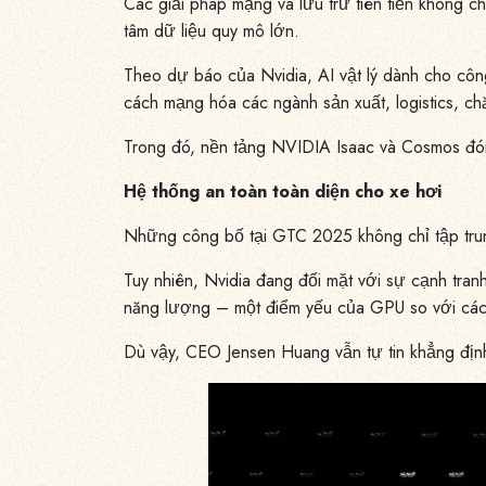
Các giải pháp mạng và lưu trữ tiên tiến không c
tâm dữ liệu quy mô lớn.
Theo dự báo của Nvidia, AI vật lý dành cho côn
cách mạng hóa các ngành sản xuất, logistics, ch
Trong đó, nền tảng NVIDIA Isaac và Cosmos đóng
Hệ thống an toàn toàn diện cho xe hơi
Những công bố tại GTC 2025 không chỉ tập trun
Tuy nhiên, Nvidia đang đối mặt với sự cạnh tranh
năng lượng – một điểm yếu của GPU so với các 
Dù vậy, CEO Jensen Huang vẫn tự tin khẳng định