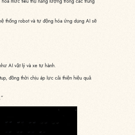
u hóa mức tiêu thụ năng lượng trong các trung
 hệ thống robot và tự động hóa ứng dụng AI sẽ
ư AI vật lý và xe tự hành.
up, đồng thời chịu áp lực cải thiện hiệu quả
.”