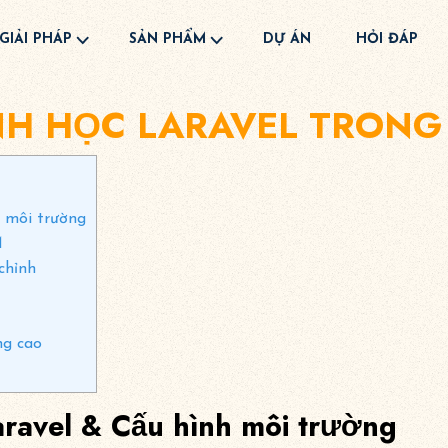
GIẢI PHÁP
SẢN PHẨM
DỰ ÁN
HỎI ĐÁP
NH HỌC LARAVEL TRONG
h môi trường
M
chỉnh
ng cao
aravel & Cấu hình môi trường