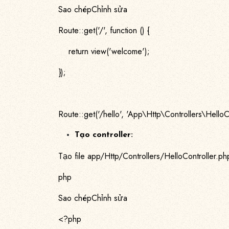
Sao chépChỉnh sửa
Route::get('/', function () {
return view('welcome');
});
Route::get('/hello', 'App\Http\Controllers\HelloC
Tạo controller:
Tạo file app/Http/Controllers/HelloController.ph
php
Sao chépChỉnh sửa
<?php