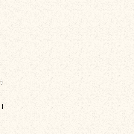
t)
 {