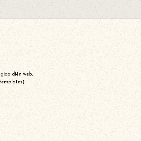
.
 giao diện web.
 templates).