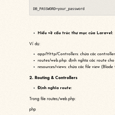
DB_PASSWORD=your_password
Hiểu về cấu trúc thư mục của Laravel:
Ví dụ:
app/Http/Controllers: chứa các controller
routes/web.php: định nghĩa các route cho
resources/views: chứa các file view (Blade
2. Routing & Controllers
Định nghĩa route:
Trong file routes/web.php:
php