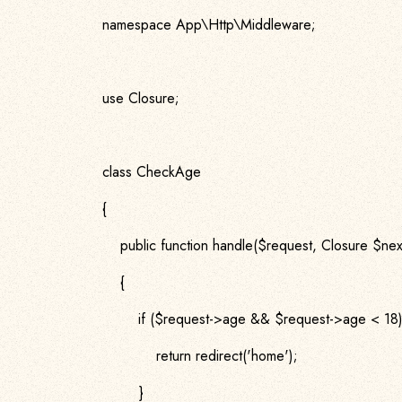
namespace App\Http\Middleware;
use Closure;
class CheckAge
{
public function handle($request, Closure $nex
{
if ($request->age && $request->age < 18)
return redirect('home');
}