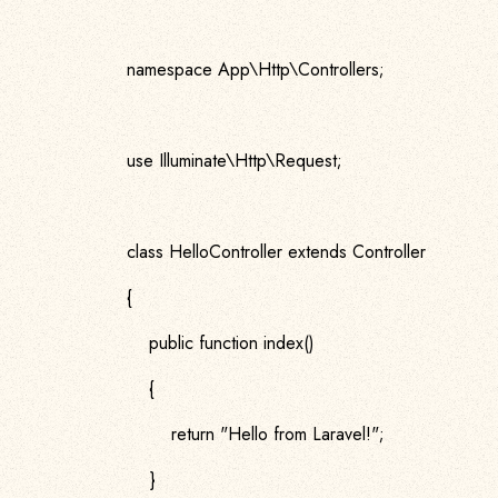
namespace App\Http\Controllers;
use Illuminate\Http\Request;
class HelloController extends Controller
{
public function index()
{
return "Hello from Laravel!";
}