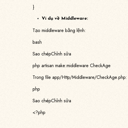
}
Ví dụ về Middleware:
Tạo middleware bằng lệnh:
bash
Sao chépChỉnh sửa
php artisan make:middleware CheckAge
Trong file app/Http/Middleware/CheckAge.php:
php
Sao chépChỉnh sửa
<?php