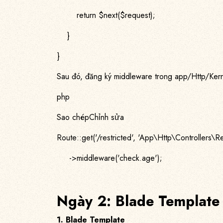
return $next($request);
}
}
Sau đó, đăng ký middleware trong app/Http/Kern
php
Sao chépChỉnh sửa
Route::get('/restricted', 'App\Http\Controllers\R
->middleware('check.age');
Ngày 2: Blade Templat
1. Blade Template