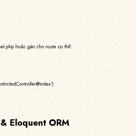
el.php hoặc gán cho route cụ thể:
estrictedController@index')
e & Eloquent ORM