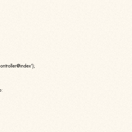
ontroller@index');
p: