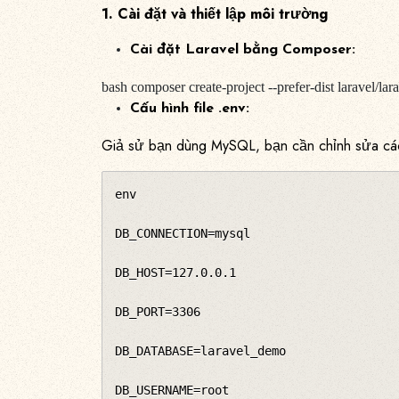
1. Cài đặt và thiết lập môi trường
Cài đặt Laravel bằng Composer:
bash composer create-project --prefer-dist laravel/lar
Cấu hình file .env:
Giả sử bạn dùng MySQL, bạn cần chỉnh sửa cá
env

DB_CONNECTION=mysql

DB_HOST=127.0.0.1

DB_PORT=3306

DB_DATABASE=laravel_demo

DB_USERNAME=root
