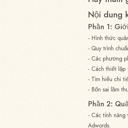
Nội dung 
Phần 1: Giớ
- Hình thức quả
- Quy trình chu
- Các phương ph
- Cách thiết lập
- Tìm hiểu chi t
- Bốn sai lầm t
Phần 2: Quả
- Các tính năng
Adwords.