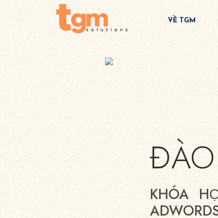
VỀ TGM
ĐÀO
KHÓA H
ADWORDS