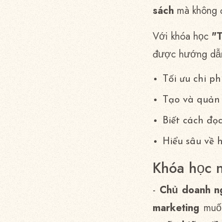
sách
mà không 
Với khóa học
"
được hướng dẫ
Tối ưu chi p
Tạo và quản 
Biết cách đọ
Hiểu sâu về 
Khóa học n
-
Chủ doanh n
marketing
mu