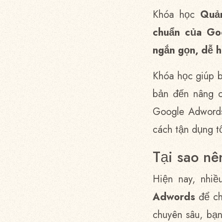
Khóa học
Quả
chuẩn của Go
ngắn gọn, dễ h
Khóa học giúp 
bản đến nâng c
Google Adword
cách tận dụng tố
Tại sao nê
Hiện nay, nhi
Adwords
để c
chuyên sâu, bạ