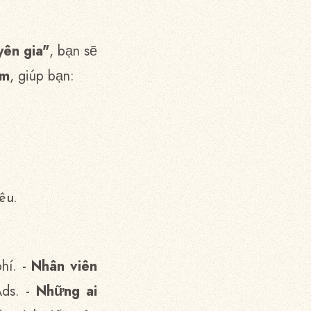
ên gia"
, bạn sẽ
ệm
, giúp bạn:
êu.
phí. -
Nhân viên
ds. -
Những ai