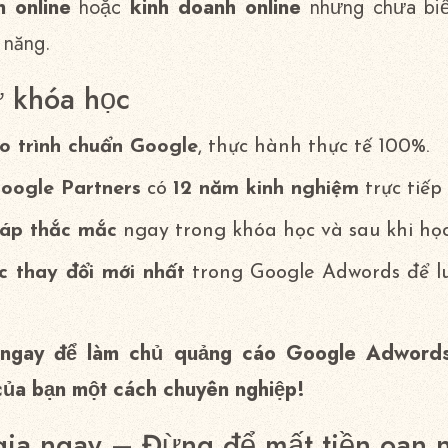
n online
hoặc
kinh doanh online
nhưng chưa biế
 năng.
ừ khóa học
o trình chuẩn Google
, thực hành thực tế 100%.
oogle Partners
có
12 năm kinh nghiệm
trực tiếp
đáp thắc mắc
ngay trong khóa học và sau khi học
c thay đổi mới nhất
trong Google Adwords để lu
 ngay để làm chủ quảng cáo Google Adwords 
của bạn một cách chuyên nghiệp!
gia ngay – Đừng để mất tiền oan 