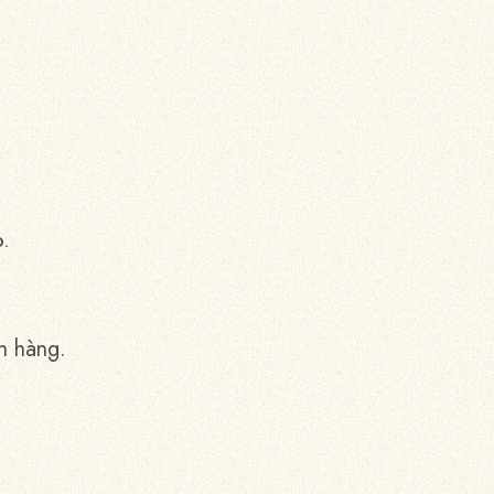
.
h hàng.