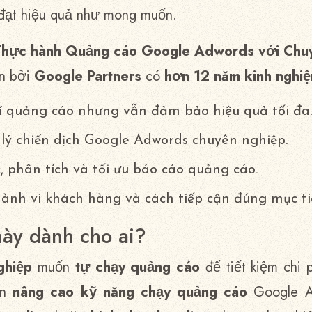
đạt hiệu quả như mong muốn.
Thực hành Quảng cáo Google Adwords với Chuy
n bởi
Google Partners
có
hơn 12 năm kinh nghi
hí quảng cáo nhưng vẫn đảm bảo hiệu quả tối đa.
lý chiến dịch Google Adwords chuyên nghiệp.
c, phân tích và tối ưu báo cáo quảng cáo.
hành vi khách hàng và cách tiếp cận đúng mục ti
ày dành cho ai?
ghiệp
muốn
tự chạy quảng cáo
để tiết kiệm chi 
ốn
nâng cao kỹ năng chạy quảng cáo
Google A