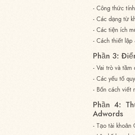
- Công thức tính
- Các dạng từ k
- Các tiện ích 
- Cách thiết lập
Phần 3: Đi
- Vai trò và tầm
- Các yếu tố qu
- Bốn cách viết
Phần 4: Th
Adwords
- Tạo tài khoản