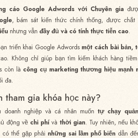
ng cáo Google Adwords với Chuyên gia
được
ogle
, bám sát kiến thức chính thống, được chắt
iểu
nhưng vẫn
đầy đủ và có tính thực tiễn cao
.
bạn triển khai Google Adwords
một cách bài bản, 
ao. Không chỉ giúp bạn tìm kiếm khách hàng tiềm
s còn là
công cụ marketing thương hiệu mạnh 
i đa.
n tham gia khóa học này?
ều doanh nghiệp và cá nhân muốn
tự chạy quả
hủ động về
chi phí
và
thời gian
. Tuy nhiên, nếu kh
n có thể gặp phải
những sai lầm phổ biến
dẫn đ