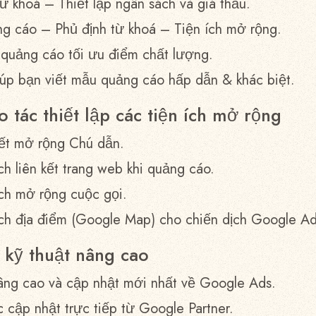
ừ khoá – Thiết lập ngân sách và giá thầu.
g cáo – Phủ định từ khoá – Tiện ích mở rộng.
 quảng cáo tối ưu điểm chất lượng.
iúp bạn viết mẫu quảng cáo hấp dẫn & khác biệt.
 tác thiết lập các tiện ích mở rộng
 kết mở rộng Chú dẫn.
ích liên kết trang web khi quảng cáo.
 ích mở rộng cuộc gọi.
n ích địa điểm (Google Map) cho chiến dịch Google A
 kỹ thuật nâng cao
nâng cao và cập nhật mới nhất về Google Ads.
 cập nhật trực tiếp từ Google Partner.