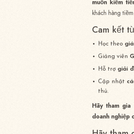
muốn kiếm tiề
khách hàng tiềm
Cam kết t
Học theo
giá
Giảng viên
G
Hỗ trợ
giải 
Cập nhật
cá
thủ.
Hãy tham gia
doanh nghiệp 
Hãy tham 