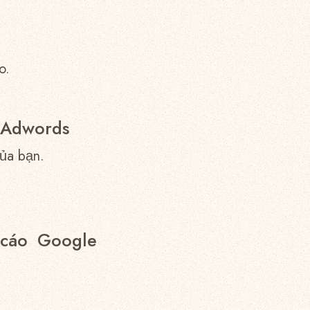
o.
 Adwords
của bạn.
 cáo Google