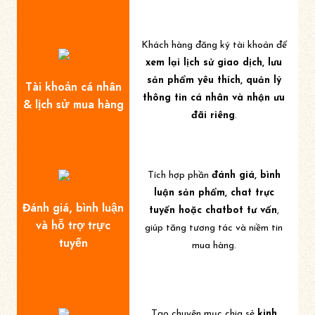
Khách hàng đăng ký tài khoản để
xem lại lịch sử giao dịch, lưu
sản phẩm yêu thích, quản lý
Tài khoản cá nhân
thông tin cá nhân và nhận ưu
& lịch sử mua hàng
đãi riêng
.
Tích hợp phần
đánh giá, bình
luận sản phẩm, chat trực
Đánh giá, bình luận
tuyến hoặc chatbot tư vấn
,
và hỗ trợ trực
giúp tăng tương tác và niềm tin
tuyến
mua hàng.
Tạo chuyên mục chia sẻ
kinh