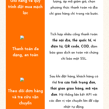
Giỏ hàng và quy
lượng, áp mã giảm giá, chọn
trình đặt mua mạch
phương thức thanh toán và địa
lạc
chỉ giao hàng chỉ trong vài bước.
Tích hợp nhiều cổng thanh toán:
thẻ nội địa, thẻ quốc tế, ví
điện tử, QR code, COD
, đảm
Thanh toán đa
bảo giao dịch an toàn với chứng
dạng, an toàn
chỉ bảo mật SSL.
Sau khi đặt hàng, khách hàng có
thể
tra cứu tình trạng đơn,
thời gian giao hàng, mã vận
Theo dõi đơn hàng
đơn
. Hệ thống liên kết API với
và tra cứu vận
các đơn vị vận chuyển lớn để cập
chuyển
nhật tự động.